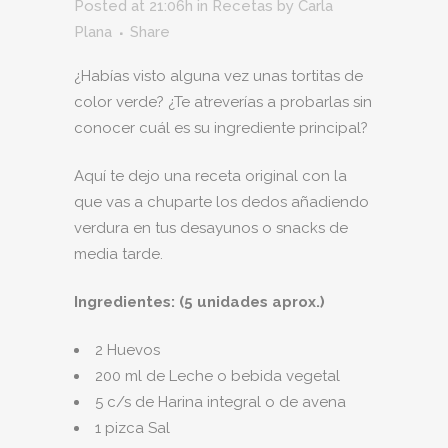
Posted at 21:06h
in
Recetas
by
Carla
Plana
Share
¿Habías visto alguna vez unas tortitas de
color verde? ¿Te atreverías a probarlas sin
conocer cuál es su ingrediente principal?
Aquí te dejo una receta original con la
que vas a chuparte los dedos añadiendo
verdura en tus desayunos o snacks de
media tarde.
Ingredientes: (5 unidades aprox.)
2 Huevos
200 ml de Leche o bebida vegetal
5 c/s de Harina integral o de avena
1 pizca Sal