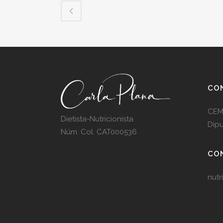
CON
CEM
Dietista-Nutricionista
Dipu
Núm. Col. CAT000536
CO
nutr