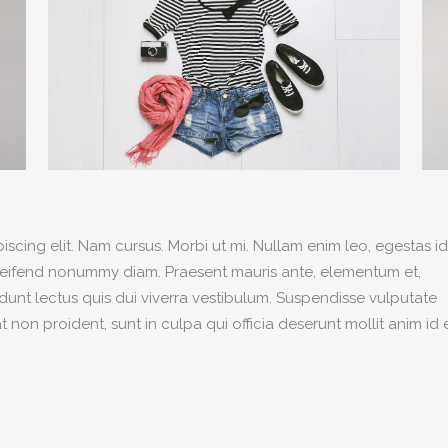
scing elit. Nam cursus. Morbi ut mi. Nullam enim leo, egestas id
leifend nonummy diam. Praesent mauris ante, elementum et,
idunt lectus quis dui viverra vestibulum. Suspendisse vulputate
non proident, sunt in culpa qui officia deserunt mollit anim id 