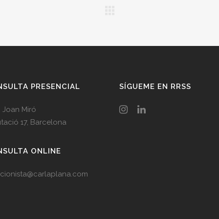
SULTA PRESENCIAL
SÍGUEME EN RRSS
 Joan Miró
tació 17, Barcelona
NSULTA ONLINE
icionista@carlaplana.com